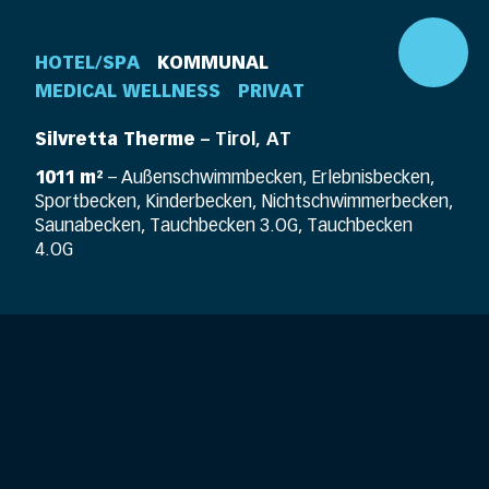
HOTEL/SPA
KOMMUNAL
MEDICAL WELLNESS
PRIVAT
Silvretta Therme
– Tirol, AT
1011 m²
– Außenschwimmbecken, Erlebnisbecken,
Sportbecken, Kinderbecken, Nichtschwimmerbecken,
Saunabecken, Tauchbecken 3.OG, Tauchbecken
4.OG
DE
EN
360° Pool
Unternehmen