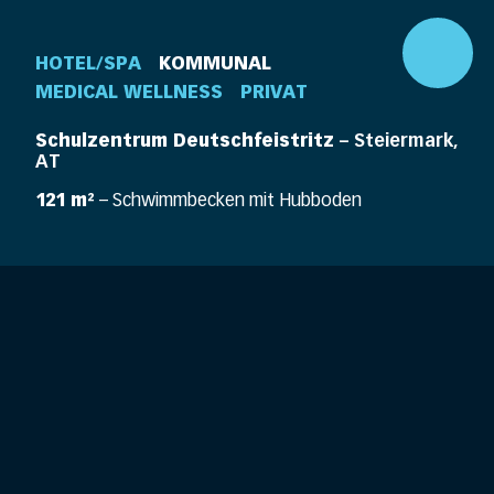
HOTEL/SPA
KOMMUNAL
MEDICAL WELLNESS
PRIVAT
Schulzentrum Deutschfeistritz
– Steiermark,
AT
121 m²
– Schwimmbecken mit Hubboden
DE
EN
360° Pool
Unternehmen
Pools
Elemente
Pool Life